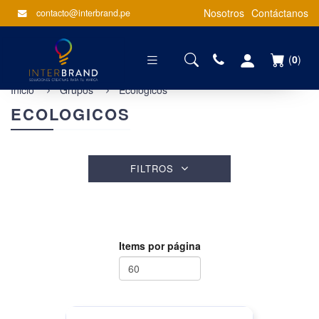
Nosotros
Contáctanos
contacto@interbrand.pe
(
0
)
Inicio
Grupos
Ecologicos
ECOLOGICOS
FILTROS
Items por página