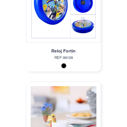
Reloj Fortin
REF:99109