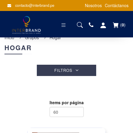
Nosotros
Contáctanos
contacto@interbrand.pe
(
0
)
Inicio
Grupos
Hogar
HOGAR
FILTROS
Items por página