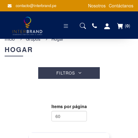
Nosotros
Contáctanos
contacto@interbrand.pe
(
0
)
Inicio
Grupos
Hogar
HOGAR
FILTROS
Items por página