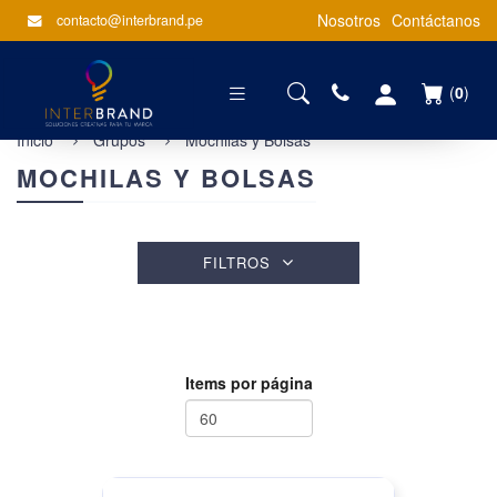
Nosotros
Contáctanos
contacto@interbrand.pe
(
0
)
Inicio
Grupos
Mochilas y Bolsas
MOCHILAS Y BOLSAS
FILTROS
Items por página