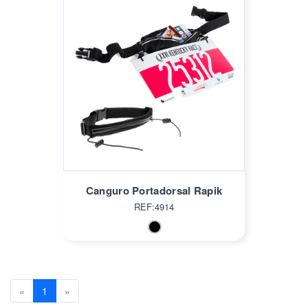
Canguro Portadorsal Rapik
REF:4914
Previous
(current)
Next
«
1
»