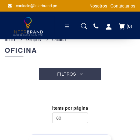
Nosotros
Contáctanos
contacto@interbrand.pe
(
0
)
Inicio
Grupos
Oficina
OFICINA
FILTROS
Items por página