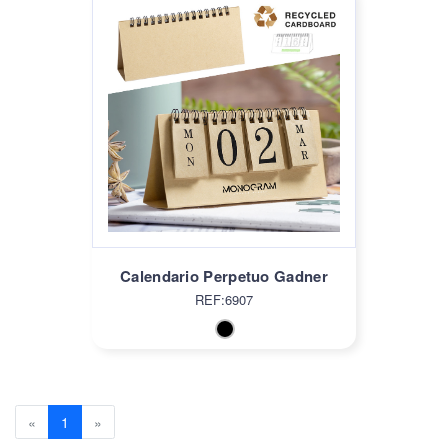
Calendario Perpetuo Gadner
REF:6907
Previous
(current)
Next
«
1
»