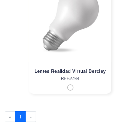
Lentes Realidad Virtual Bercley
REF:5244
Previous
(current)
Next
«
1
»