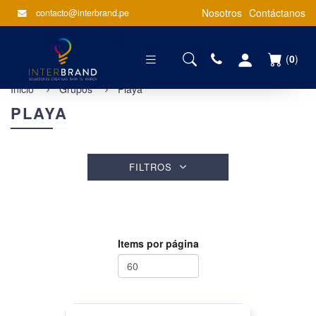
Nosotros
Contáctanos
contacto@interbrand.pe
(
0
)
Inicio
Grupos
Playa
PLAYA
FILTROS
Items por página