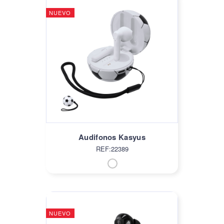
NUEVO
Audifonos Kasyus
REF:22389
NUEVO