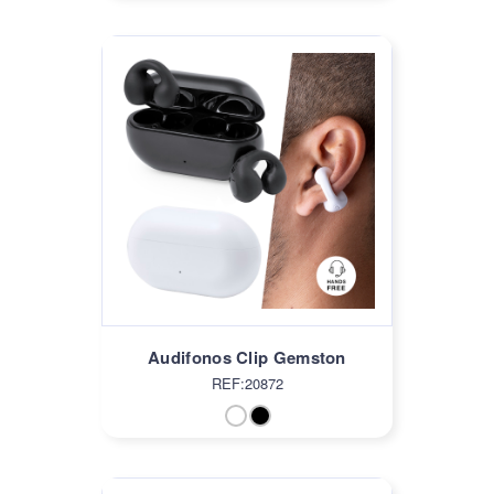
Audifonos Clip Gemston
REF:20872