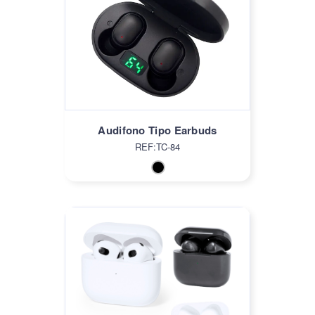
Audifono Tipo Earbuds
REF:TC-84