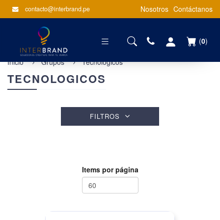
Nosotros
Contáctanos
contacto@interbrand.pe
(
0
)
Inicio
Grupos
Tecnologicos
TECNOLOGICOS
FILTROS
Items por página