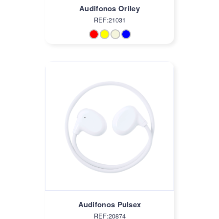
Audifonos Oriley
REF:21031
Audifonos Pulsex
REF:20874