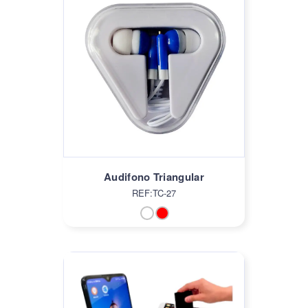
Audifono Triangular
REF:TC-27