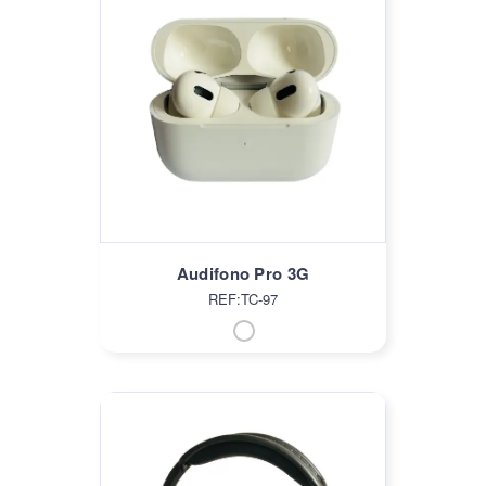
Audifono Pro 3G
REF:TC-97