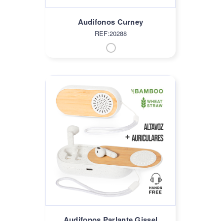
Audifonos Curney
REF:20288
Audifonos Parlante Gissel