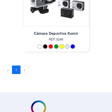
Cámara Deportiva Komir
REF:5246
Previous
(current)
Next
«
1
»