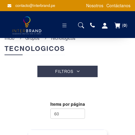
Nosotros
Contáctanos
contacto@interbrand.pe
(
0
)
Inicio
Grupos
Tecnologicos
TECNOLOGICOS
FILTROS
Items por página