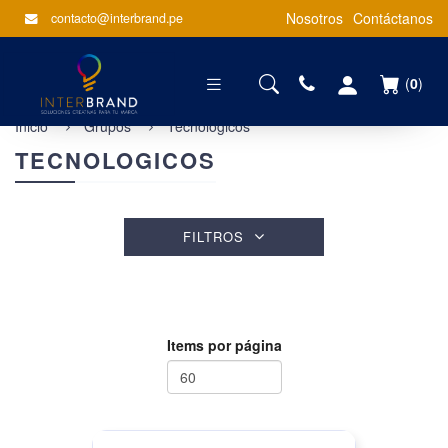
Nosotros
Contáctanos
contacto@interbrand.pe
(
0
)
Inicio
Grupos
Tecnologicos
TECNOLOGICOS
FILTROS
Items por página