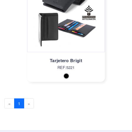
Tarjetero Brigit
REF:5221
Previous
(current)
Next
«
1
»