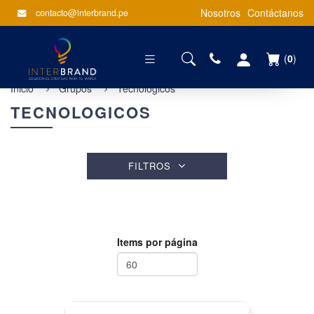
Nosotros
Contáctanos
contacto@interbrand.pe
(
0
)
Inicio
Grupos
Tecnologicos
TECNOLOGICOS
FILTROS
Items por página